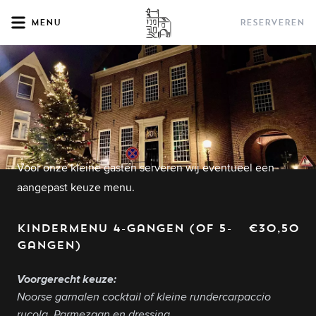
Menu
Reserveren
Voor onze kleine gasten serveren wij eventueel een
aangepast keuze menu.
Kindermenu 4-gangen (of 5-
€30,50
gangen)
Voorgerecht keuze:
Noorse garnalen cocktail of kleine rundercarpaccio
rucola, Parmezaan en dressing