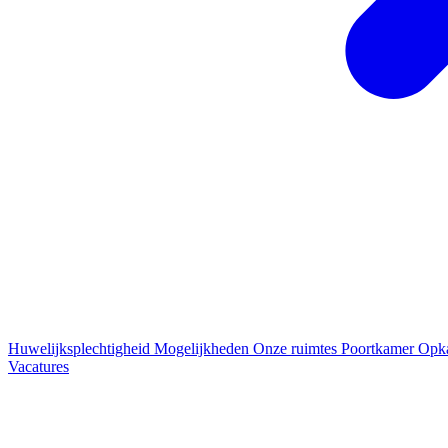
Huwelijksplechtigheid
Mogelijkheden
Onze ruimtes
Poortkamer
Opk
Vacatures